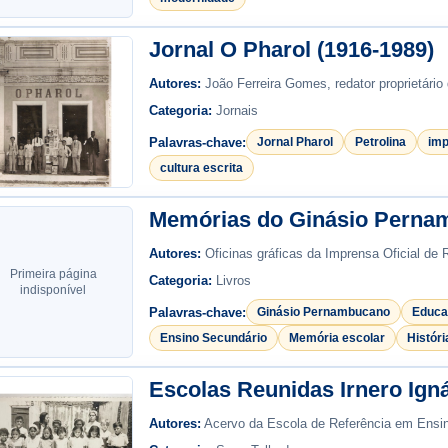
Jornal O Pharol (1916-1989)
Autores:
João Ferreira Gomes, redator proprietário 
Categoria:
Jornais
Palavras-chave:
Jornal Pharol
Petrolina
im
cultura escrita
Memórias do Ginásio Perna
Autores:
Oficinas gráficas da Imprensa Oficial de R
Primeira página
Categoria:
Livros
indisponível
Palavras-chave:
Ginásio Pernambucano
Educa
Ensino Secundário
Memória escolar
Histór
Escolas Reunidas Irnero Igná
Autores:
Acervo da Escola de Referência em Ensin