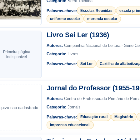
Categoria:
Serra Talhada
Palavras-chave:
Escolas Reunidas
escola prim
uniforme escolar
merenda escolar
Livro Sei Ler (1936)
Autores:
Companhia Nacional de Leitura - Serie Ce
Primeira página
Categoria:
Livros
indisponível
Palavras-chave:
Sei Ler
Cartilha de alfabetiza
Jornal do Professor (1955-19
Autores:
Centro do Professorado Primário de Per
Categoria:
Jornais
quivo nao cadastrado
Palavras-chave:
Educação rural
Magistério
Imprensa educacional.