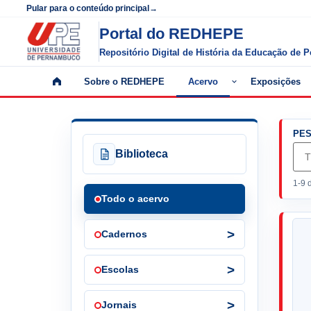
Pular para o conteúdo principal
→
Portal do REDHEPE
Repositório Digital de História da Educação de
Sobre o REDHEPE
Acervo
Exposições
Início
Abrir
submenu
de
PES
Acervo
Biblioteca
1-9 
Todo o acervo
Cadernos
Escolas
Jornais