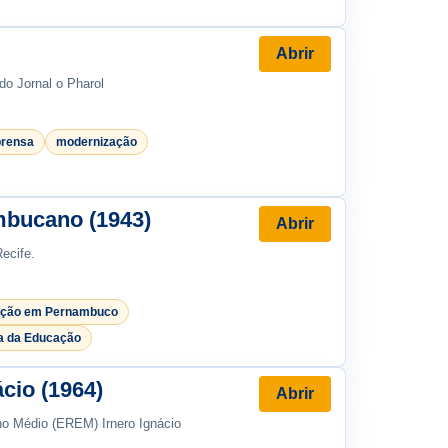
Abrir
do Jornal o Pharol
prensa
modernização
mbucano (1943)
Abrir
ecife.
ção em Pernambuco
ia da Educação
cio (1964)
Abrir
o Médio (EREM) Irnero Ignácio