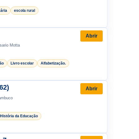
ária
escola rural
Abrir
sario Motta
ção
Livro escolar
Alfabetização.
62)
Abrir
nambuco
História da Educação