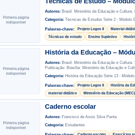
Técnicas de Estudo – Módulo
Autores:
Brasil. Ministério da Educação e Cultura.
Primeira página
Categoria:
Técnicas de Estudos Série 2 - Módulo 
indisponível
Palavras-chave:
Projeto Logos II
Material didát
Técnicas de estudo
Ensino Supletivo
Histór
História da Educação – Módu
Autores:
Brasil. Ministério da Educação e Cultura. 
Publicação: Brasília: Ministério da Educação e Cult
Primeira página
indisponível
Categoria:
História da Educação Série 13 - Módulo
Palavras-chave:
Projeto Logos II
História da E
material didático
Ministério da Educação (MEC)
Caderno escolar
Autores:
Francisco de Assis Silva Panta
Primeira página
Categoria:
Estudantes
indisponível
Palavras-chave:
Caderno escolar
Exercícios e