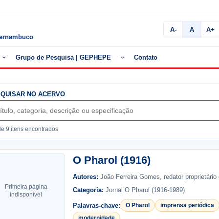
A-
A
A+
 Pernambuco
Grupo de Pesquisa | GEPHEPE
Contato
Abrir
Abrir
submenu
submenu
de
de
QUISAR NO ACERVO
Exposições
Grupo
de
Pesquisa
de 9 itens encontrados
|
GEPHEPE
O Pharol (1916)
Autores:
João Ferreira Gomes, redator proprietário 
Primeira página
Categoria:
Jornal O Pharol (1916-1989)
indisponível
Palavras-chave:
O Pharol
imprensa periódica
modernidade