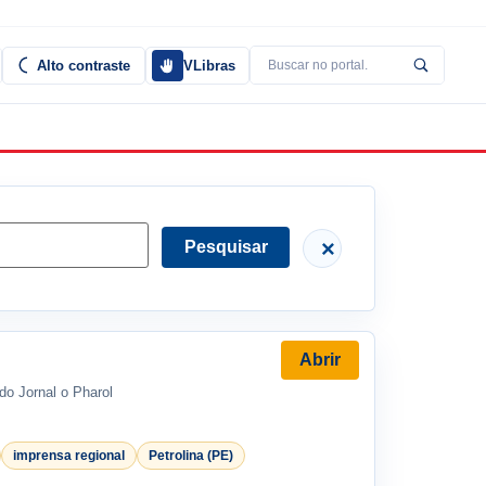
Alto contraste
VLibras
Buscar
no
portal
×
Pesquisar
Abrir
do Jornal o Pharol
imprensa regional
Petrolina (PE)