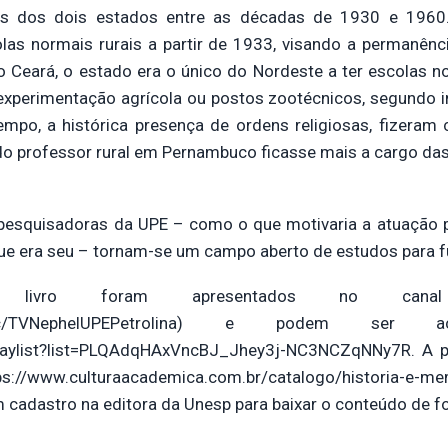
ais dos dois estados entre as décadas de 1930 e 196
las normais rurais a partir de 1933, visando a permanênc
o Ceará, o estado era o único do Nordeste a ter escolas n
perimentação agrícola ou postos zootécnicos, segundo in
tempo, a histórica presença de ordens religiosas, fizera
do professor rural em Pernambuco ficasse mais a cargo da
pesquisadoras da UPE – como o que motivaria a atuação
que era seu – tornam-se um campo aberto de estudos para f
 livro foram apresentados no ca
e.com/c/TVNephelUPEPetrolina) e podem ser
laylist?list=PLQAdqHAxVncBJ_Jhey3j-NC3NCZqNNy7R. A 
//www.culturaacademica.com.br/catalogo/historia-e-mem
m cadastro na editora da Unesp para baixar o conteúdo de f