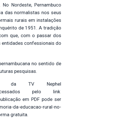
0. No Nordeste, Pernambuco
ia das normalistas nos seus
ormais rurais em instalações
quérito de 1951. A tradição
m com que, com o passar dos
s entidades confessionais do
 pernambucana no sentido de
uturas pesquisas.
nal da TV Nephel
 acessados pelo link
publicação em PDF pode ser
oria-da-educacao-rural-no-
orma gratuita.