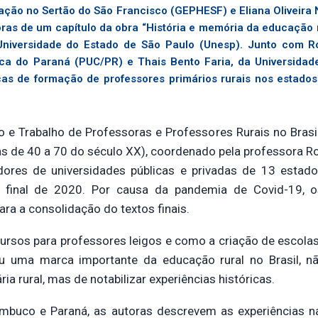
ação no Sertão do São Francisco (GEPHESF) e Eliana Oliveir
as de um capítulo da obra “História e memória da educação r
niversidade do Estado de São Paulo (Unesp). Junto com Ro
lica do Paraná (PUC/PR) e Thais Bento Faria, da Universida
icas de formação de professores primários rurais nos estad
 e Trabalho de Professoras e Professores Rurais no Brasil:
adas de 40 a 70 do século XX), coordenado pela professora 
ores de universidades públicas e privadas de 13 estados 
 final de 2020. Por causa da pandemia de Covid-19, 
ara a consolidação do textos finais.
 cursos para professores leigos e como a criação de escolas
u uma marca importante da educação rural no Brasil, n
a rural, mas de notabilizar experiências históricas.
nambuco e Paraná, as autoras descrevem as experiências n