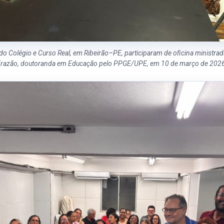
o Colégio e Curso Real, em Ribeirão–PE, participaram de oficina ministrad
razão, doutoranda em Educação pelo PPGE/UPE, em 10 de março de 202