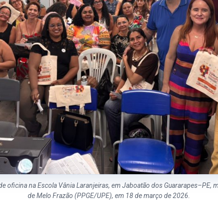
de oficina na Escola Vânia Laranjeiras, em Jaboatão dos Guararapes–PE, mi
de Melo Frazão (PPGE/UPE), em 18 de março de 2026.