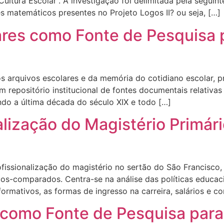
Cultura Escolar”. A investigação foi delimitada pela segui
 matemáticos presentes no Projeto Logos II? ou seja, […]
es como Fonte de Pesquisa pa
s arquivos escolares e da memória do cotidiano escolar, pr
em repositório institucional de fontes documentais relativ
ndo a última década do século XIX e todo […]
lização do Magistério Primár
rofissionalização do magistério no sertão do São Francisc
cos-comparados. Centra-se na análise das políticas educac
rmativos, as formas de ingresso na carreira, salários e c
 como Fonte de Pesquisa para 