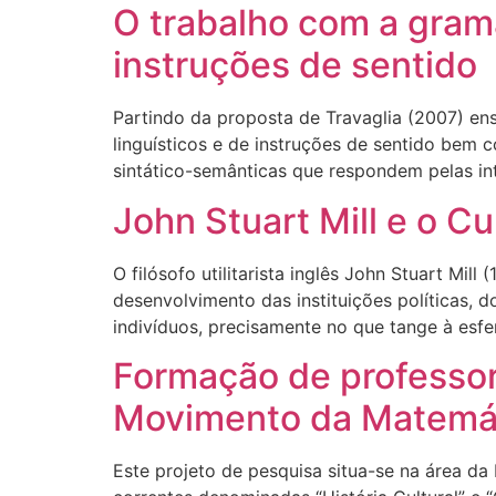
O trabalho com a gramá
instruções de sentido
Partindo da proposta de Travaglia (2007) en
linguísticos e de instruções de sentido bem c
sintático-semânticas que respondem pelas int
John Stuart Mill e o Cu
O filósofo utilitarista inglês John Stuart Mi
desenvolvimento das instituições políticas, 
indivíduos, precisamente no que tange à esfer
Formação de professor
Movimento da Matemáti
Este projeto de pesquisa situa-se na área d